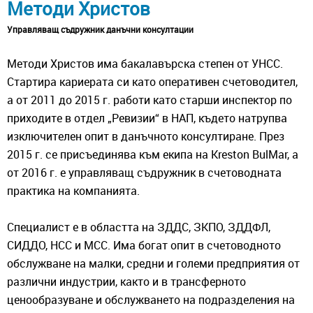
Методи Христов
Управляващ съдружник данъчни консултации
Методи Христов има бакалавърска степен от УНСС.
Стартира кариерата си като оперативен счетоводител,
а от 2011 до 2015 г. работи като старши инспектор по
приходите в отдел „Ревизии“ в НАП, където натрупва
изключителен опит в данъчното консултиране. През
2015 г. се присъединява към екипа на Kreston BulMar, а
от 2016 г. е управляващ съдружник в счетоводната
практика на компанията.
Специалист е в областта на ЗДДС, ЗКПО, ЗДДФЛ,
СИДДО, НСС и МСС. Има богат опит в счетоводното
обслужване на малки, средни и големи предприятия от
различни индустрии, както и в трансферното
ценообразуване и обслужването на подразделения на